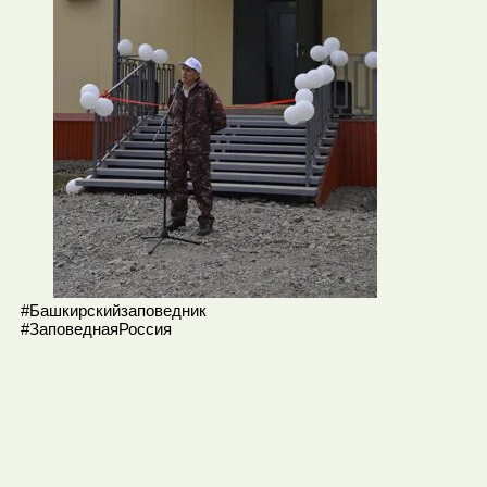
#Башкирскийзаповедник
#ЗаповеднаяРоссия